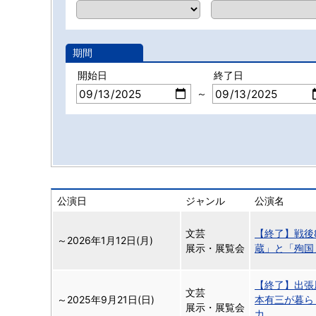
期間
開始日
終了日
～
公演日
ジャンル
公演名
文芸
【終了】戦後
～
2026年1月12日(月)
展示・展覧会
蔵」と「殉国
【終了】出張
文芸
～
2025年9月21日(日)
本有三が暮ら
展示・展覧会
力