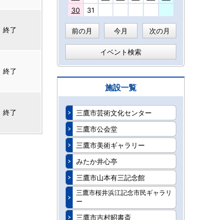
30
31
終了
前の月
今月
次の月
イベント検索
終了
施設一覧
終了
三鷹市芸術文化センター
三鷹市公会堂
三鷹市美術ギャラリー
みたか井心亭
三鷹市山本有三記念館
三鷹市桜井浜江記念市民ギャラリ
ー
三鷹市吉村昭書斎