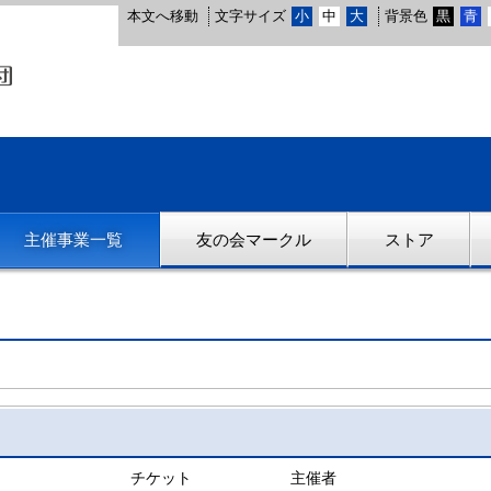
本文へ移動
文字サイズ
小
中
大
背景色
黒
青
主催事業一覧
友の会マークル
ストア
チケット
主催者