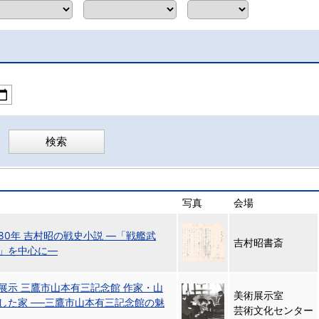
写真
会場
80年 吉村昭の戦史小説 ―「戦艦武
吉村昭書斎
」を中心に―
展示 三鷹市山本有三記念館 作家・山
美術展示室
した家 ──三鷹市山本有三記念館の魅
芸術文化センター