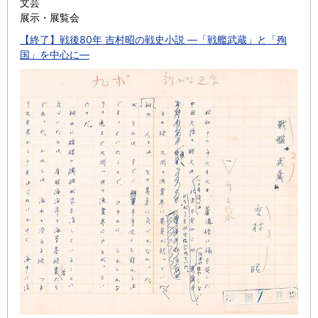
文芸
展示・展覧会
【終了】戦後80年 吉村昭の戦史小説 ―「戦艦武蔵」と「殉
国」を中心に―