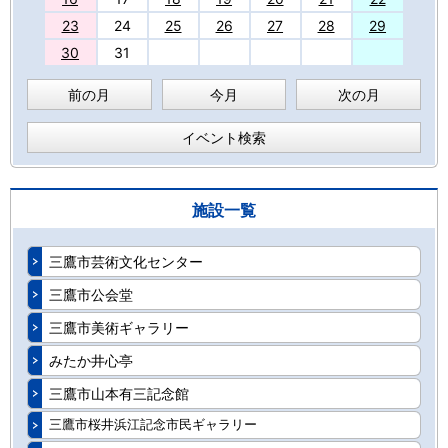
23
24
25
26
27
28
29
30
31
前の月
今月
次の月
イベント検索
施設一覧
三鷹市芸術文化センター
三鷹市公会堂
三鷹市美術ギャラリー
みたか井心亭
三鷹市山本有三記念館
三鷹市桜井浜江記念市民ギャラリー