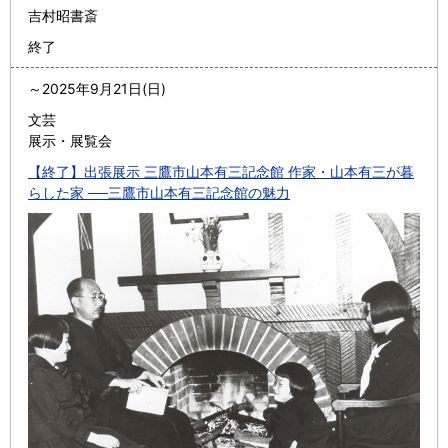
吉村昭書斎
終了
～
2025年9月21日(日)
文芸
展示・展覧会
【終了】出張展示 三鷹市山本有三記念館 作家・山本有三が暮
らした家 ──三鷹市山本有三記念館の魅力