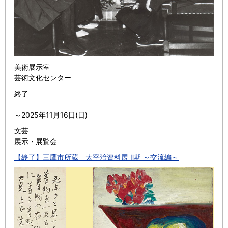
美術展示室
芸術文化センター
終了
～
2025年11月16日(日)
文芸
展示・展覧会
【終了】三鷹市所蔵 太宰治資料展 Ⅱ期 ～交流編～