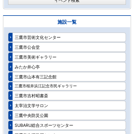
イベント検索
施設一覧
三鷹市芸術文化センター
三鷹市公会堂
三鷹市美術ギャラリー
みたか井心亭
三鷹市山本有三記念館
三鷹市桜井浜江記念市民ギャラリー
三鷹市吉村昭書斎
太宰治文学サロン
三鷹中央防災公園
SUBARU総合スポーツセンター