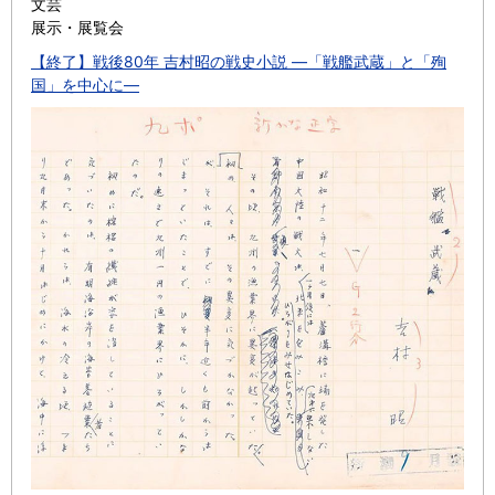
文芸
展示・展覧会
【終了】戦後80年 吉村昭の戦史小説 ―「戦艦武蔵」と「殉
国」を中心に―