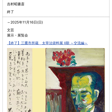
吉村昭書斎
終了
～
2025年11月16日(日)
文芸
展示・展覧会
【終了】三鷹市所蔵 太宰治資料展 Ⅱ期 ～交流編～