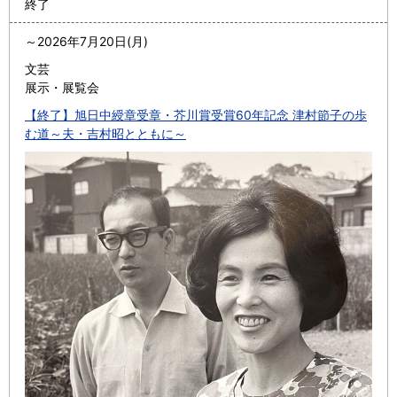
終了
～
2026年7月20日(月)
文芸
展示・展覧会
【終了】旭日中綬章受章・芥川賞受賞60年記念 津村節子の歩
む道～夫・吉村昭とともに～