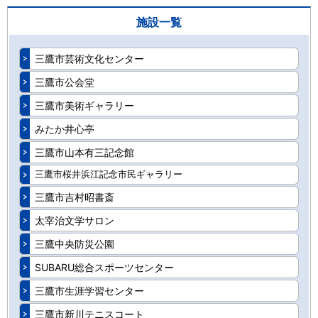
施設一覧
三鷹市芸術文化センター
三鷹市公会堂
三鷹市美術ギャラリー
みたか井心亭
三鷹市山本有三記念館
三鷹市桜井浜江記念市民ギャラリー
三鷹市吉村昭書斎
太宰治文学サロン
三鷹中央防災公園
SUBARU総合スポーツセンター
三鷹市生涯学習センター
三鷹市新川テニスコート