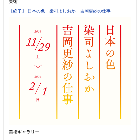
美術
【終了】 日本の色 染司よしおか 吉岡更紗の仕事
美術ギャラリー