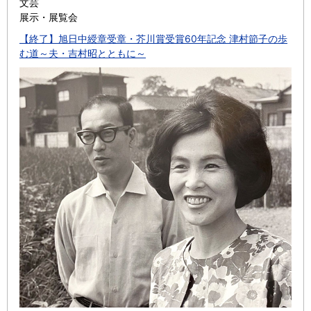
文芸
展示・展覧会
【終了】旭日中綬章受章・芥川賞受賞60年記念 津村節子の歩
む道～夫・吉村昭とともに～