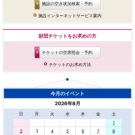
施設の空き状況検索・予約
施設インターネットサービス案内
財団チケットをお求めの方
チケットの空席照会・予約
チケットのお求め方法
今月のイベント
2026年8月
日
月
火
水
木
金
土
27
1
2
3
4
5
6
7
8