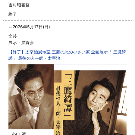
吉村昭書斎
終了
～
2026年5月17日(日)
文芸
展示・展覧会
【終了】太宰治展示室 三鷹の此の小さい家 企画展示「 三鷹綺
譚」 最後の人―師・太宰治