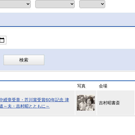
写真
会場
中綬章受章・芥川賞受賞60年記念 津
吉村昭書斎
道～夫・吉村昭とともに～