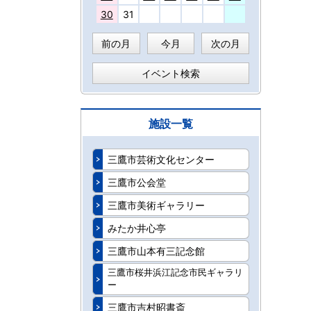
30
31
前の月
今月
次の月
イベント検索
施設一覧
三鷹市芸術文化センター
三鷹市公会堂
三鷹市美術ギャラリー
みたか井心亭
三鷹市山本有三記念館
三鷹市桜井浜江記念市民ギャラリ
ー
三鷹市吉村昭書斎