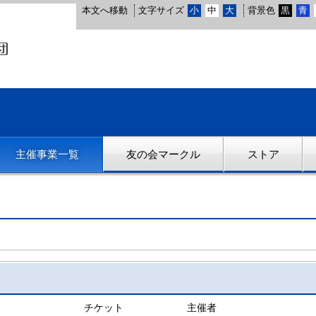
本文へ移動
文字サイズ
小
中
大
背景色
黒
青
主催事業一覧
友の会マークル
ストア
チケット
主催者