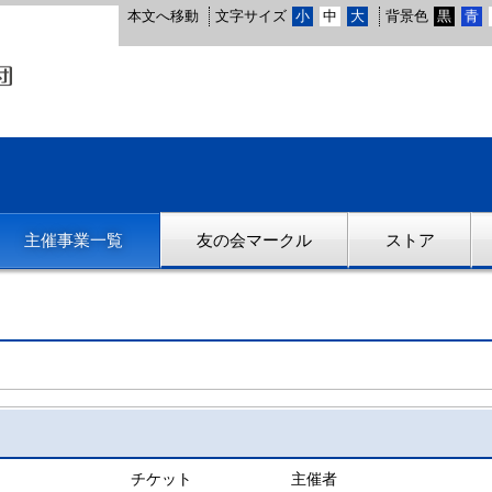
本文へ移動
文字サイズ
小
中
大
背景色
黒
青
主催事業一覧
友の会マークル
ストア
チケット
主催者