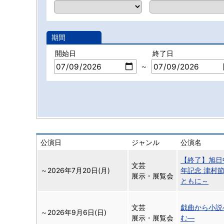
期間
開始日
終了日
～
公演日
ジャンル
公演名
【終了】旭日
文芸
～
2026年7月20日(月)
年記念 津村
展示・展覧会
ともに～
文芸
戯曲から小説
～
2026年9月6日(日)
展示・展覧会
む―