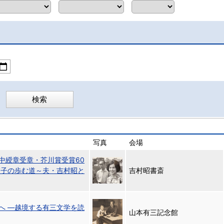
写真
会場
中綬章受章・芥川賞受賞60
節子の歩む道～夫・吉村昭と
吉村昭書斎
へ ―越境する有三文学を読
山本有三記念館