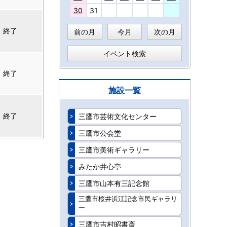
30
31
終了
前の月
今月
次の月
イベント検索
終了
施設一覧
終了
三鷹市芸術文化センター
三鷹市公会堂
三鷹市美術ギャラリー
みたか井心亭
三鷹市山本有三記念館
三鷹市桜井浜江記念市民ギャラリ
ー
三鷹市吉村昭書斎