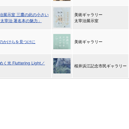
治展示室 三鷹の此の小さい
美術ギャラリー
「太宰治 署名本の魅力」
太宰治展示室
のかけらを見つけに
美術ギャラリー
 Fluttering Light／
桜井浜江記念市民ギャラリー