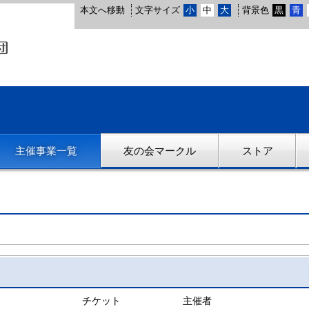
本文へ移動
文字サイズ
小
中
大
背景色
黒
青
主催事業一覧
友の会マークル
ストア
チケット
主催者