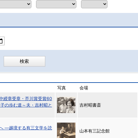
写真
会場
中綬章受章・芥川賞受賞60
節子の歩む道～夫・吉村昭と
吉村昭書斎
へ ―越境する有三文学を読
山本有三記念館