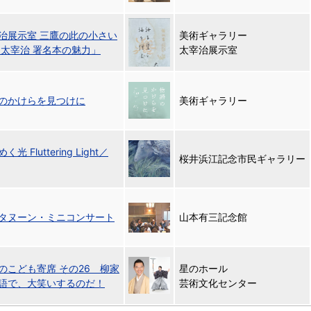
治展示室 三鷹の此の小さい
美術ギャラリー
「太宰治 署名本の魅力」
太宰治展示室
のかけらを見つけに
美術ギャラリー
 Fluttering Light／
桜井浜江記念市民ギャラリー
タヌーン・ミニコンサート
山本有三記念館
のこども寄席 その26 柳家
星のホール
語で、大笑いするのだ！
芸術文化センター