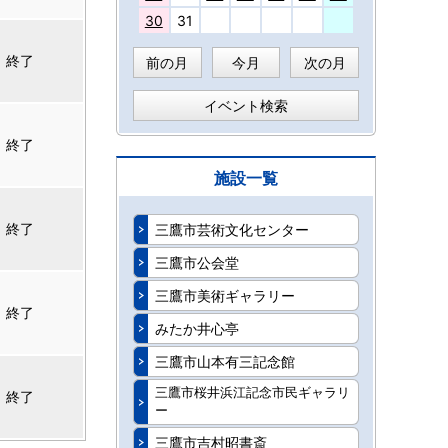
30
31
終了
前の月
今月
次の月
イベント検索
終了
施設一覧
終了
三鷹市芸術文化センター
三鷹市公会堂
三鷹市美術ギャラリー
終了
みたか井心亭
三鷹市山本有三記念館
三鷹市桜井浜江記念市民ギャラリ
終了
ー
三鷹市吉村昭書斎