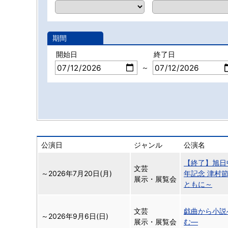
期間
開始日
終了日
～
公演日
ジャンル
公演名
【終了】旭日
文芸
～
2026年7月20日(月)
年記念 津村
展示・展覧会
ともに～
文芸
戯曲から小説
～
2026年9月6日(日)
展示・展覧会
む―