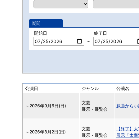
期間
開始日
終了日
～
公演日
ジャンル
公演名
文芸
～
2026年9月6日(日)
戯曲から小
展示・展覧会
文芸
【終了】太
～
2026年8月2日(日)
展示・展覧会
展示「太宰