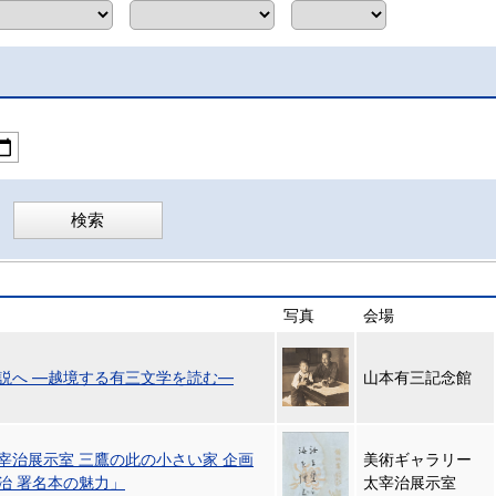
写真
会場
説へ ―越境する有三文学を読む―
山本有三記念館
宰治展示室 三鷹の此の小さい家 企画
美術ギャラリー
治 署名本の魅力」
太宰治展示室