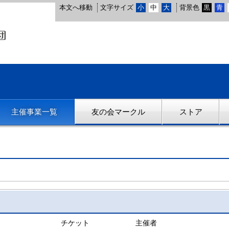
本文へ移動
文字サイズ
小
中
大
背景色
黒
青
主催事業一覧
友の会マークル
ストア
チケット
主催者