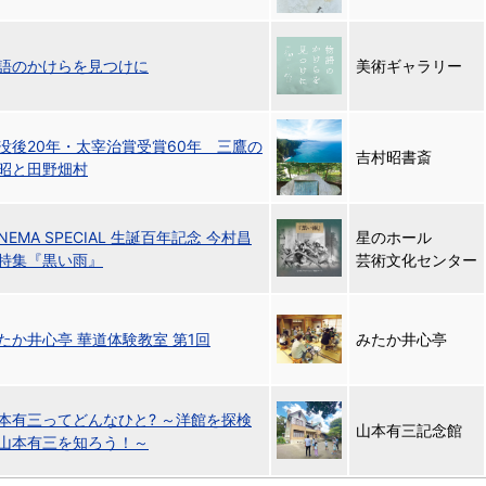
語のかけらを見つけに
美術ギャラリー
没後20年・太宰治賞受賞60年 三鷹の
吉村昭書斎
昭と田野畑村
NEMA SPECIAL 生誕百年記念 今村昌
星のホール
特集『黒い雨』
芸術文化センター
たか井心亭 華道体験教室 第1回
みたか井心亭
本有三ってどんなひと? ～洋館を探検
山本有三記念館
山本有三を知ろう！～