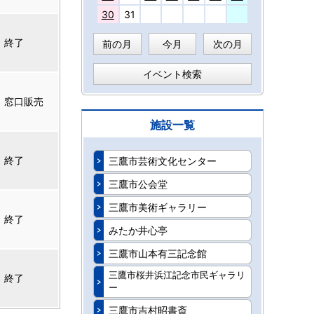
30
31
終了
前の月
今月
次の月
イベント検索
窓口販売
施設一覧
終了
三鷹市芸術文化センター
三鷹市公会堂
三鷹市美術ギャラリー
終了
みたか井心亭
三鷹市山本有三記念館
三鷹市桜井浜江記念市民ギャラリ
終了
ー
三鷹市吉村昭書斎