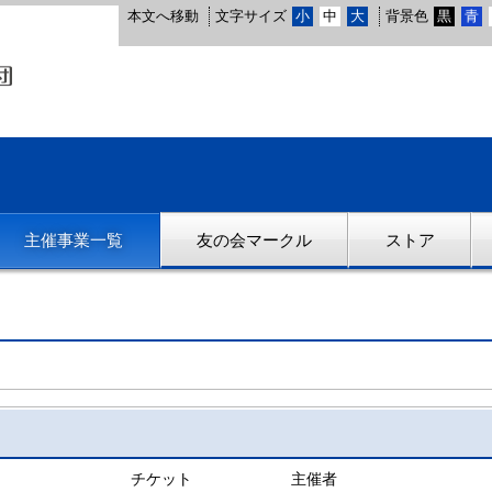
本文へ移動
文字サイズ
小
中
大
背景色
黒
青
主催事業一覧
友の会マークル
ストア
チケット
主催者