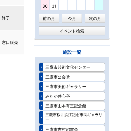
30
31
終了
前の月
今月
次の月
イベント検索
窓口販売
施設一覧
三鷹市芸術文化センター
三鷹市公会堂
三鷹市美術ギャラリー
みたか井心亭
三鷹市山本有三記念館
三鷹市桜井浜江記念市民ギャラリ
ー
三鷹市吉村昭書斎