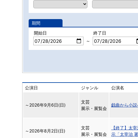
期間
開始日
終了日
～
公演日
ジャンル
公演名
文芸
～
2026年9月6日(日)
戯曲から小説
展示・展覧会
文芸
【終了】太宰
～
2026年8月2日(日)
展示・展覧会
示「太宰治 