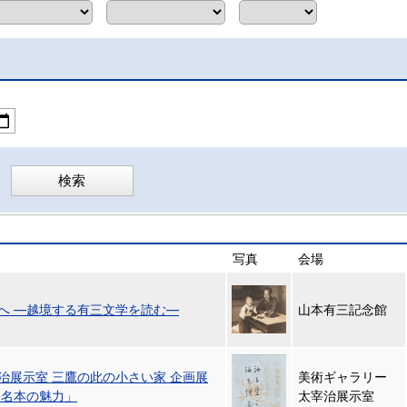
写真
会場
へ ―越境する有三文学を読む―
山本有三記念館
治展示室 三鷹の此の小さい家 企画展
美術ギャラリー
署名本の魅力」
太宰治展示室