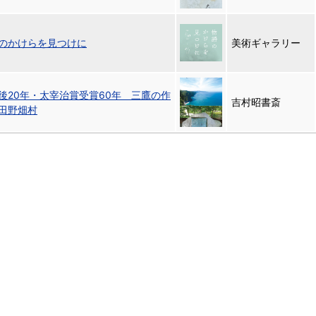
のかけらを見つけに
美術ギャラリー
後20年・太宰治賞受賞60年 三鷹の作
吉村昭書斎
田野畑村