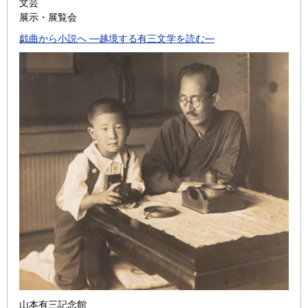
文芸
展示・展覧会
戯曲から小説へ ―越境する有三文学を読む―
山本有三記念館