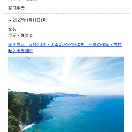
窓口販売
～
2027年1月11日(月)
文芸
展示・展覧会
企画展示 没後20年・太宰治賞受賞60年 三鷹の作家・吉村
昭と田野畑村