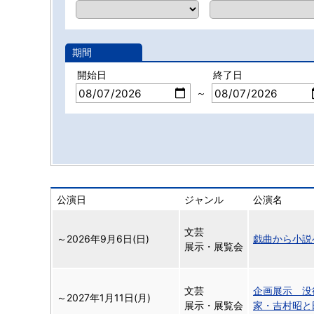
期間
開始日
終了日
～
公演日
ジャンル
公演名
文芸
～
2026年9月6日(日)
戯曲から小説
展示・展覧会
文芸
企画展示 没
～
2027年1月11日(月)
展示・展覧会
家・吉村昭と