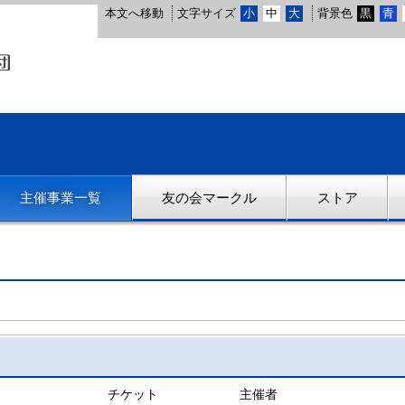
本文へ移動
文字サイズ
小
中
大
背景色
黒
青
主催事業一覧
友の会マークル
ストア
チケット
主催者