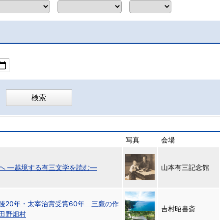
写真
会場
へ ―越境する有三文学を読む―
山本有三記念館
後20年・太宰治賞受賞60年 三鷹の作
吉村昭書斎
田野畑村