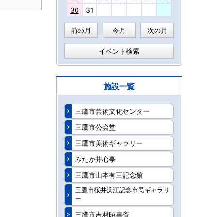
30
31
前の月
今月
次の月
イベント検索
施設一覧
三鷹市芸術文化センター
三鷹市公会堂
三鷹市美術ギャラリー
みたか井心亭
三鷹市山本有三記念館
三鷹市桜井浜江記念市民ギャラリ
ー
三鷹市吉村昭書斎