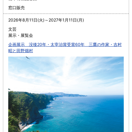
窓口販売
2026年8月11日(火)
～
2027年1月11日(月)
文芸
展示・展覧会
企画展示 没後20年・太宰治賞受賞60年 三鷹の作家・吉村
昭と田野畑村