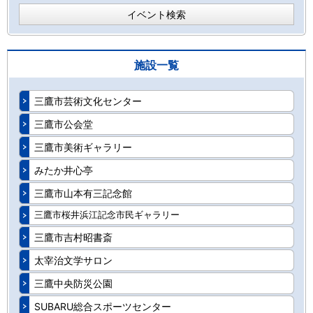
イベント検索
施設一覧
三鷹市芸術文化センター
三鷹市公会堂
三鷹市美術ギャラリー
みたか井心亭
三鷹市山本有三記念館
三鷹市桜井浜江記念市民ギャラリー
三鷹市吉村昭書斎
太宰治文学サロン
三鷹中央防災公園
SUBARU総合スポーツセンター