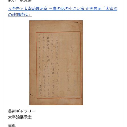
＜予告＞太宰治展示室 三鷹の此の小さい家 企画展示「太宰治
の疎開時代」
美術ギャラリー
太宰治展示室
無料