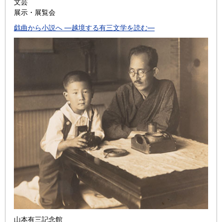
文芸
展示・展覧会
戯曲から小説へ ―越境する有三文学を読む―
山本有三記念館