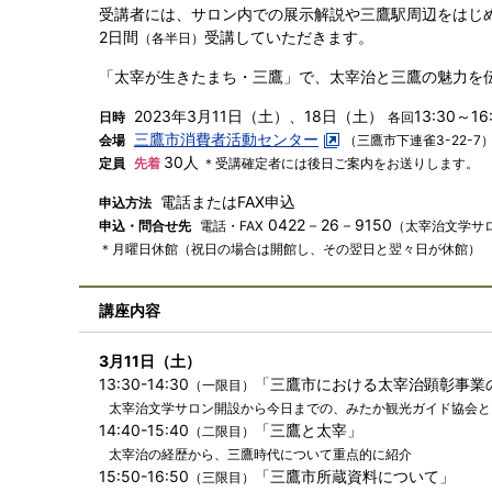
受講者には、サロン内での展示解説や三鷹駅周辺をはじ
2日間
受講していただきます。
（各半日）
「太宰が生きたまち・三鷹」で、太宰治と三鷹の魅力を
2023年3月11日（土）、18日（土）
13:30～16
日時
各回
三鷹市消費者活動センター
会場
（三鷹市下連雀3-22-7
30人
定員
先着
＊受講確定者には後日ご案内をお送りします。
電話またはFAX申込
申込方法
0422－26－9150
申込・問合せ先
電話・FAX
（太宰治文学サ
＊月曜日休館（祝日の場合は開館し、その翌日と翌々日が休館）
講座内容
3月11日（土）
13:30-14:30
「三鷹市における太宰治顕彰事業
（一限目）
太宰治文学サロン開設から今日までの、みたか観光ガイド協会と
14:40-15:40
「三鷹と太宰」
（二限目）
太宰治の経歴から、三鷹時代について重点的に紹介
15:50-16:50
「三鷹市所蔵資料について」
（三限目）