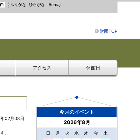
白
ふりがな
ひらがな
Romaji
財団TOP
アクセス
休館日
今月のイベント
3年02月08日
2026年8月
ます。
日
月
火
水
木
金
土