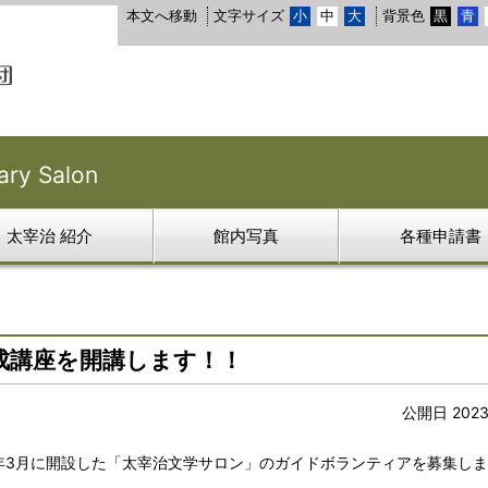
本文へ移動
文字サイズ
小
中
大
背景色
黒
青
y Salon
太宰治 紹介
館内写真
各種申請書
成講座を開講します！！
公開日 202
年3月に開設した「太宰治文学サロン」のガイドボランティアを募集し