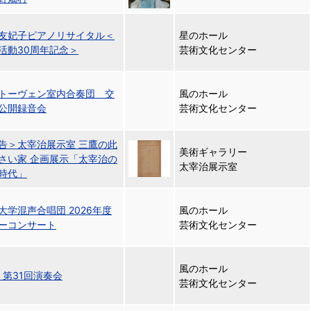
友妃子ピアノリサイタル＜
星のホール
活動30周年記念＞
芸術文化センター
トーヴェン室内合奏団 交
風のホール
公開録音会
芸術文化センター
告＞太宰治展示室 三鷹の此
美術ギャラリー
さい家 企画展示「太宰治の
太宰治展示室
時代」
大学混声合唱団 2026年度
風のホール
ーコンサート
芸術文化センター
風のホール
Q 第31回演奏会
芸術文化センター