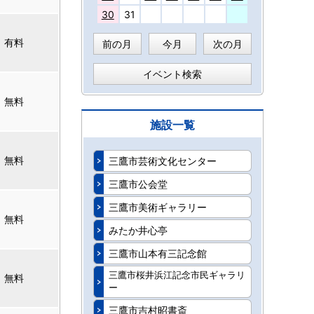
30
31
有料
前の月
今月
次の月
イベント検索
無料
施設一覧
無料
三鷹市芸術文化センター
三鷹市公会堂
三鷹市美術ギャラリー
無料
みたか井心亭
三鷹市山本有三記念館
三鷹市桜井浜江記念市民ギャラリ
無料
ー
三鷹市吉村昭書斎