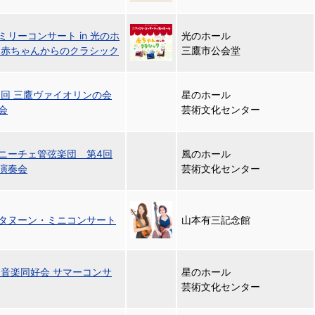
ミリーコンサート in 光のホ
光のホール
 赤ちゃんからのクラシック
三鷹市公会堂
3回 三鷹ヴァイオリンの会
星のホール
会
芸術文化センター
ニーチェ管弦楽団 第4回
風のホール
演奏会
芸術文化センター
タヌーン・ミニコンサート
山本有三記念館
期音楽同好会 サマーコンサ
星のホール
芸術文化センター