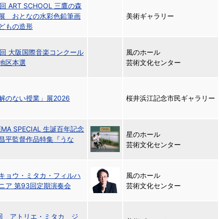
回 ART SCHOOL 三鷹の森
展 おとなの水彩色鉛筆画
美術ギャラリー
どもの造形
7回 大阪国際音楽コンクール
風のホール
地区本選
芸術文化センター
解のない授業」展2026
桜井浜江記念市民ギャラリー
EMA SPECIAL 生誕百年記念
星のホール
昌平監督作品特集『うな
芸術文化センター
キョウ・ミタカ・フィルハ
風のホール
ニア 第93回定期演奏会
芸術文化センター
回 アトリエ・ミタカ ジ