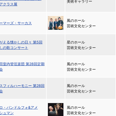
美術ギャラリー
アクラス展
風のホール
ーマーズ・サーカス
芸術文化センター
がえる懐かしの日々 第5回
星のホール
しの歌コンサート
芸術文化センター
田室内管弦楽団 第28回定期
風のホール
会
芸術文化センター
スフィルハーモニー 第28回
風のホール
会
芸術文化センター
ロ・パンドルフォ&アメ
風のホール
シュマン
芸術文化センター