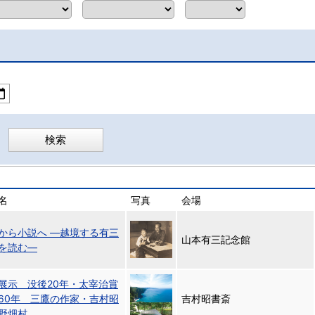
名
写真
会場
から小説へ ―越境する有三
山本有三記念館
を読む―
展示 没後20年・太宰治賞
60年 三鷹の作家・吉村昭
吉村昭書斎
野畑村