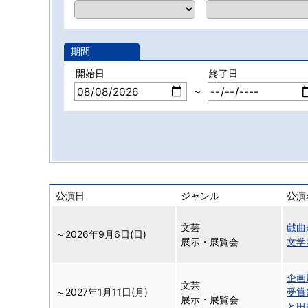
期間
開始日
終了日
～
公演日
ジャンル
公演
文芸
戯曲
～
2026年9月6日(日)
展示・展覧会
文学
企画
文芸
～
2027年1月11日(月)
受賞
展示・展覧会
と田