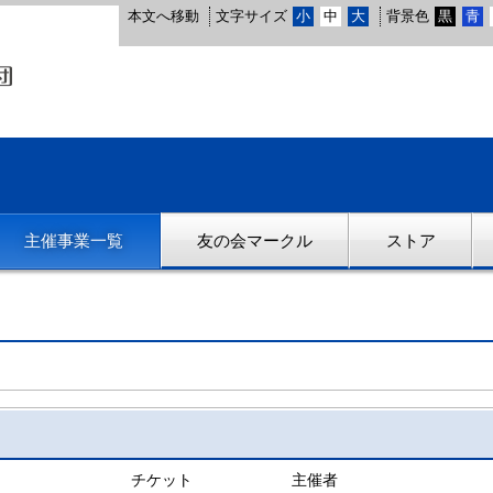
本文へ移動
文字サイズ
小
中
大
背景色
黒
青
主催事業一覧
友の会マークル
ストア
チケット
主催者