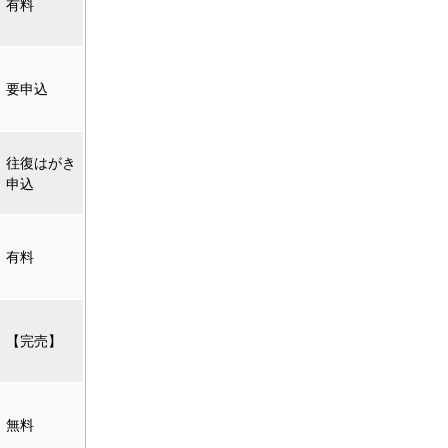
有料
要申込
往復はがき
申込
有料
【完売】
無料