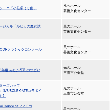
風のホール
シーニ「小荘厳ミサ曲」
芸術文化センター
ージカル「ルピカの魔女試
星のホール
芸術文化センター
風のホール
aDOORクラシックコンクール
芸術文化センター
光のホール
8年度 みたか平和のつどい
三鷹市公会堂
ターズカップ
光のホール
6【MUSCLE GATEコラボイ
三鷹市公会堂
ト】
i Dance Studio 3rd
星のホール