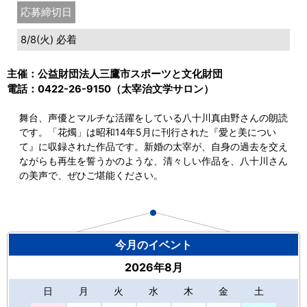
応募締切日
8/8(火) 必着
主催：公益財団法人三鷹市スポーツと文化財団
電話：0422-26-9150（太宰治文学サロン）
舞台、声優とマルチな活躍をしている八十川真由野さんの朗読
です。「花燭」は昭和14年5月に刊行された『愛と美につい
て』に収録された作品です。新婚の太宰が、自身の過去を交え
ながらも再生を誓うかのような、清々しい作品を、八十川さん
の美声で、ぜひご堪能ください。
今月のイベント
2026年8月
日
月
火
水
木
金
土