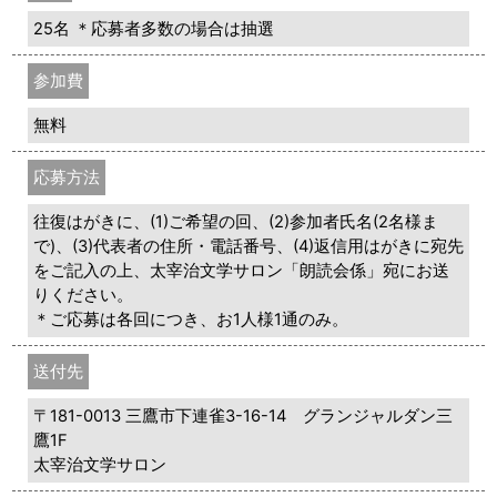
25名 ＊応募者多数の場合は抽選
参加費
無料
応募方法
往復はがきに、(1)ご希望の回、(2)参加者氏名(2名様ま
で)、(3)代表者の住所・電話番号、(4)返信用はがきに宛先
をご記入の上、太宰治文学サロン「朗読会係」宛にお送
りください。
＊ご応募は各回につき、お1人様1通のみ。
送付先
〒181-0013 三鷹市下連雀3-16-14 グランジャルダン三
鷹1F
太宰治文学サロン