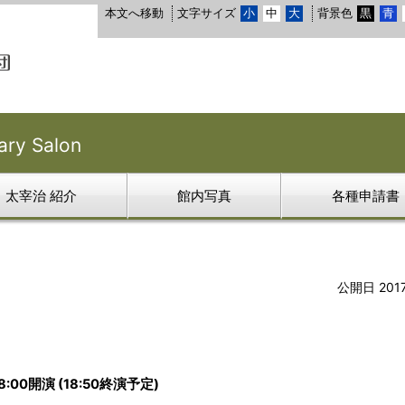
本文へ移動
文字サイズ
小
中
大
背景色
黒
青
y Salon
太宰治 紹介
館内写真
各種申請書
公開日 201
18:00開演 (18:50終演予定)