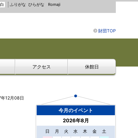
白
ふりがな
ひらがな
Romaji
財団TOP
アクセス
休館日
7年12月08日
今月のイベント
2026年8月
日
月
火
水
木
金
土