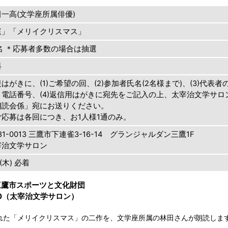
田一高(文学座所属俳優)
庭」「メリイクリスマス」
5名 ＊応募者多数の場合は抽選
料
はがきに、(1)ご希望の回、(2)参加者氏名(2名様まで)、(3)代表者
・電話番号、(4)返信用はがきに宛先をご記入の上、太宰治文学サロ
朗読会係」宛にお送りください。
ご応募は各回につき、お1人様1通のみ。
81-0013 三鷹市下連雀3-16-14 グランジャルダン三鷹1F
宰治文学サロン
1(木) 必着
三鷹市スポーツと文化財団
150（太宰治文学サロン）
れた「メリイクリスマス」の二作を、文学座所属の林田さんが朗読しま