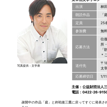
出演
林
朗読作品
「
定員
2
参加費
無
往復
所
応募方法
「
＊
〒1
送付先
写真提供：文学座
太
応募締切日
1/1
主催：公益財団法人
電話：0422-26-9
疎開中の作品「庭」と終戦後三鷹に戻ってすぐに発表さ