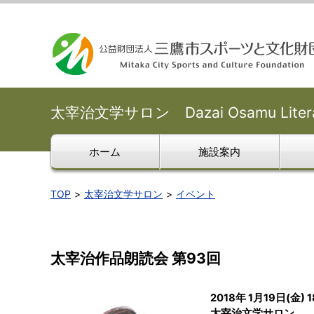
太宰治文学サロン Dazai Osamu Literar
ホーム
施設案内
TOP
太宰治文学サロン
イベント
太宰治作品朗読会 第93回
2018年 1月19日(金) 
太宰治文学サロン