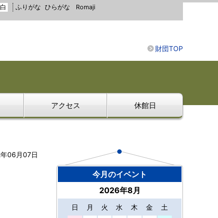
白
ふりがな
ひらがな
Romaji
財団TOP
アクセス
休館日
2年06月07日
今月のイベント
2026年8月
日
月
火
水
木
金
土