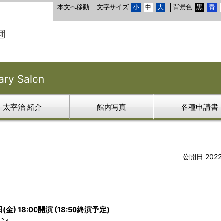
本文へ移動
文字サイズ
小
中
大
背景色
黒
青
y Salon
太宰治 紹介
館内写真
各種申請書
公開日 202
(金) 18:00開演 (18:50終演予定)
ロン