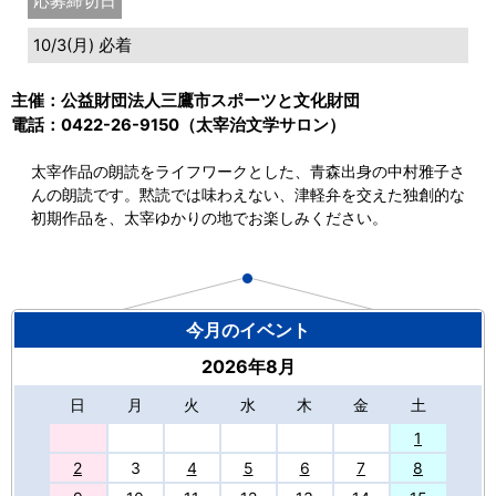
応募締切日
10/3(月) 必着
主催：公益財団法人三鷹市スポーツと文化財団
電話：0422-26-9150（太宰治文学サロン）
太宰作品の朗読をライフワークとした、青森出身の中村雅子さ
んの朗読です。黙読では味わえない、津軽弁を交えた独創的な
初期作品を、太宰ゆかりの地でお楽しみください。
今月のイベント
2026年8月
日
月
火
水
木
金
土
27
1
2
3
4
5
6
7
8