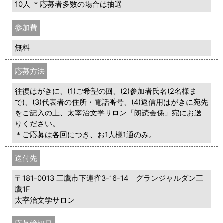
10人 ＊応募者多数の場合は抽選
参加費
無料
応募方法
往復はがきに、(1)ご希望の回、(2)参加者氏名(2名様ま
で)、(3)代表者の住所・電話番号、(4)返信用はがきに宛先
をご記入の上、太宰治文学サロン「朗読会係」宛にお送
りください。
＊ご応募は各回につき、お1人様1通のみ。
送付先
〒181-0013 三鷹市下連雀3-16-14 グランジャルダン三
鷹1F
太宰治文学サロン