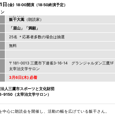
1日
(金) 18:00開演（18:50終演予定）
ロン
いいぼし
まさたか
飯干
大嵩
（朗読家）
「眉山」「満願」
25名 ＊応募者多数の場合は抽選
無料
〒181-0013 三鷹市下連雀3-16-14 グランジャルダン三鷹1F
太宰治文学サロン
3月6日(木) 必着
団法人三鷹市スポーツと文化財団
26-9150（太宰治文学サロン）
を中心に朗読会を開催し、活動の幅を広げている飯干さん。