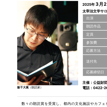
3月2
2025年
太宰治文学サ
出演
朗読作品
定員
参加費
応募方法
送付先
応募締切日
主催：公益財
飯干大嵩
（朗読家）
電話：0422-
数々の朗読賞を受賞し、都内の文化施設やカフェ