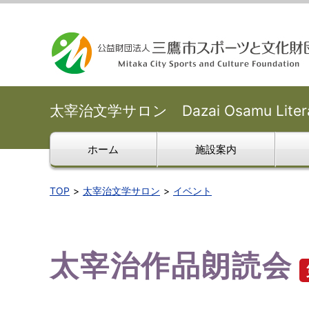
太宰治文学サロン Dazai Osamu Literar
ホーム
施設案内
TOP
太宰治文学サロン
イベント
太宰治作品朗読会