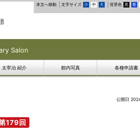
本文へ移動
文字サイズ
小
中
大
背景色
黒
青
y Salon
太宰治 紹介
館内写真
各種申請書
公開日 202
第179回