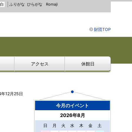
白
ふりがな
ひらがな
Romaji
財団TOP
アクセス
休館日
4年12月25日
今月のイベント
2026年8月
日
月
火
水
木
金
土