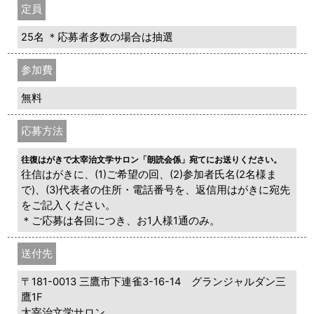
定員
25名 ＊応募者多数の場合は抽選
参加費
無料
応募方法
往復はがきで太宰治文学サロン「朗読会係」宛てにお送りください。
往信はがきに、(1)ご希望の回、(2)参加者氏名(2名様ま
で)、(3)代表者の住所・電話番号を、返信用はがきに宛先
をご記入ください。
＊ご応募は各回につき、お1人様1通のみ。
送付先
〒181-0013 三鷹市下連雀3-16-14 グランジャルダン三
鷹1F
太宰治文学サロン