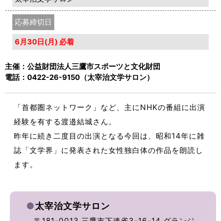
応募締切日
6月30日(月) 必着
主催：公益財団法人三鷹市スポーツと文化財団
電話：0422-26-9150（太宰治文学サロン）
「首都圏ネットワーク」など、主にNHKの番組に出演
経験を有する渡邉結城さん。
昨年に続き二度目の出演となる今回は、昭和14年に雑
誌「文学界」に発表された女性独白体の作品を朗読し
ます。
●
太宰治文学サロン
〒181-0013 三鷹市下連雀3-16-14 グランジ