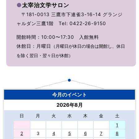
●
太宰治文学サロン
〒181-0013 三鷹市下連雀3-16-14 グランジ
ャルダン三鷹1階 Tel: 0422-26-9150
開館時間：10:00〜17:30 入館無料
休館日：月曜日
（月曜日が休日の場合は開館し、休日
を除く翌日・翌々日が休館）
今月のイベント
2026年8月
日
月
火
水
木
金
土
27
1
2
3
4
5
6
7
8