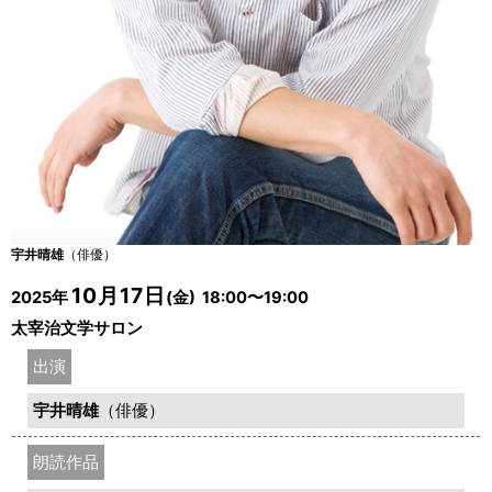
宇井晴雄
（俳優）
10月17日
2025年
(金) 18:00〜19:00
太宰治文学サロン
出演
宇井晴雄
（俳優）
朗読作品