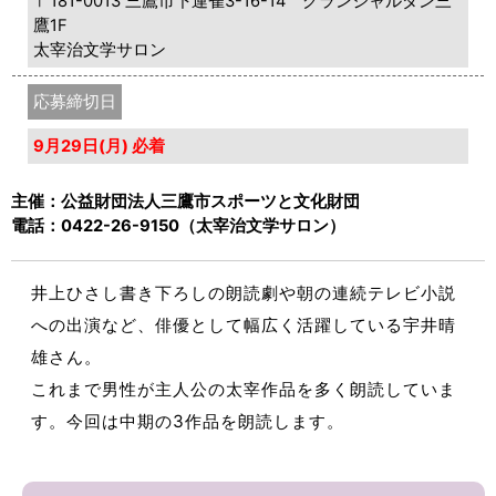
〒181-0013 三鷹市下連雀3-16-14 グランジャルダン三
鷹1F
太宰治文学サロン
応募締切日
9月29日(月) 必着
主催：公益財団法人三鷹市スポーツと文化財団
電話：0422-26-9150（太宰治文学サロン）
井上ひさし書き下ろしの朗読劇や朝の連続テレビ小説
への出演など、俳優として幅広く活躍している宇井晴
雄さん。
これまで男性が主人公の太宰作品を多く朗読していま
す。今回は中期の3作品を朗読します。