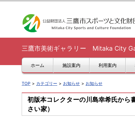
三鷹市美術ギャラリー Mitaka City Galle
ホーム
施設案内
利用案内
TOP
カテゴリー
お知らせ
お知らせ
初版本コレクターの川島幸希氏から書
さい家）