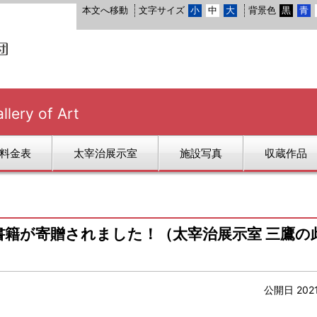
本文へ移動
文字サイズ
小
中
大
背景色
黒
青
ry of Art
料金表
太宰治展示室
施設写真
収蔵作品
籍が寄贈されました！（太宰治展示室 三鷹の
公開日 202