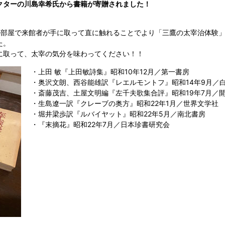
クターの川島幸希氏から書籍が寄贈されました！
の部屋で来館者が手に取って直に触れることでより「三鷹の太宰治体験
た。
に取って、太宰の気分を味わってください！！
・上田 敏『上田敏詩集』昭和10年12月／第一書房
・奥沢文朗、西谷能雄訳『レエルモントフ』昭和14年9月／
・斎藤茂吉、土屋文明編『左千夫歌集合評』昭和19年7月／
・生島遼一訳『クレーブの奥方』昭和22年1月／世界文学社
・堀井梁歩訳『ルバイヤット』昭和22年5月／南北書房
・『末摘花』昭和22年7月／日本珍書研究会