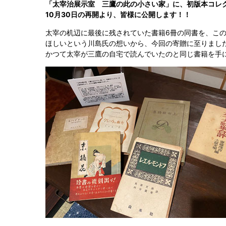
「太宰治展示室 三鷹の此の小さい家」に、初版本コレ
10月30日の再開より、皆様に公開します！！
太宰の机辺に最後に残されていた書籍6冊の同書を、こ
ほしいという川島氏の想いから、今回の寄贈に至りまし
かつて太宰が三鷹の自宅で読んでいたのと同じ書籍を手