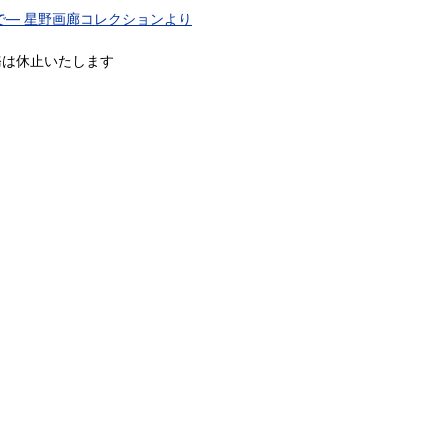
で― 星野画廊コレクションより
務は休止いたします