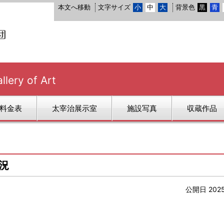
本文へ移動
文字サイズ
小
中
大
背景色
黒
青
ry of Art
料金表
太宰治展示室
施設写真
収蔵作品
況
公開日 202