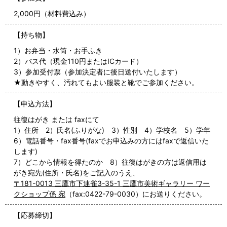
2,000円（材料費込み）
【持ち物】
1）お弁当・水筒・お手ふき
2）バス代（現金110円またはICカード）
3）参加受付票（参加決定者に後日送付いたします）
★動きやすく、汚れてもよい服装と靴でご参加ください。
【申込方法】
往復はがき または faxにて
1）住所 2）氏名(ふりがな) 3）性別 4）学校名 5）学年
6）電話番号・fax番号(faxでお申込みの方にはfaxで返信いた
します)
7）どこから情報を得たのか 8）往復はがきの方は返信用は
がき宛先(住所・氏名)をご記入のうえ、
〒181-0013 三鷹市下連雀3-35-1 三鷹市美術ギャラリー ワー
クショップ係 宛
（fax:0422-79-0030）にお送りください。
【応募締切】