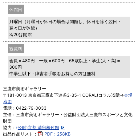
休館日
月曜日（月曜日が休日の場合は開館し、休日を除く翌日・
翌々日が休館）
3/20は開館
観覧料
会員＝480円 一般＝600円 65歳以上・学生(大・高)＝
300円
中学生以下・障害者手帳をお持ちの方は無料
三鷹市美術ギャラリー
〒181-0013 東京都三鷹市下連雀3-35-1 CORAL(コラル)5階→
会場
地図
電話：0422-79-0033
主催：三鷹市美術ギャラリー・公益財団法人三鷹市スポーツと文化
財団
協力：
(公財)京都 清宗根付館
出品作品リスト：
PDF：258KB