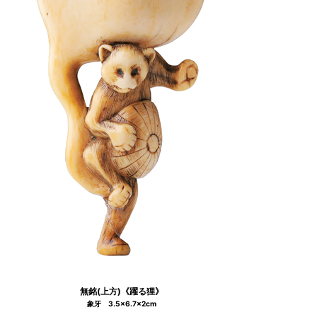
無銘(上方)《躍る狸》
象牙 3.5×6.7×2cm