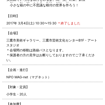
ちい
はこ
なか
ふしぎ
ねつけ
せかい
つく
小
さな
箱
の
中
に
不思議
な
根付
の
世界
を
作
ろう！
【日時】
2017年 3月4日(土) 10:30〜15:30
＊終了しました
【会場】
三鷹市美術ギャラリー、三鷹市芸術文化センターB1F・アート
スタジオ
＊会場間の移動は路線バスとなります。
＊保護者の方の見学はお断りしておりますのでご了承くださ
い。
【企画・進行】
NPO MAG-net（マグネット）
【対象・定員】
小学生・20人
【参加費】