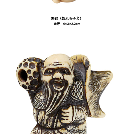
無銘《戯れる子犬》
象牙 4×3×2.2cm