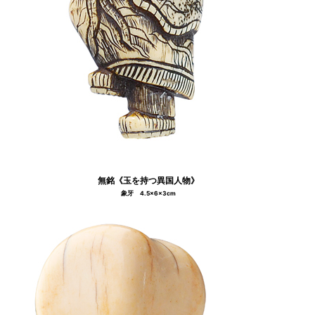
無銘《玉を持つ異国人物》
象牙 4.5×6×3cm