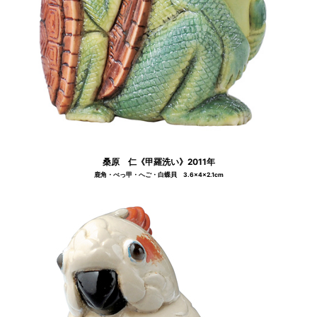
桑原 仁《甲羅洗い》2011年
鹿角・べっ甲・へご・白蝶貝 3.6×4×2.1cm