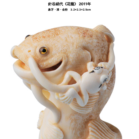
針谷絹代《花籠》 2011年
象牙・漆・金粉 3.2×2.3×2.5cm