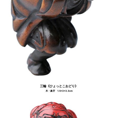
三輪《ひょっとこおどり》
木・象牙 1.5×3×3.3cm