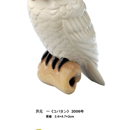
升元 一《コバタン》 2006年
黄楊 2.4×4.7×2cm