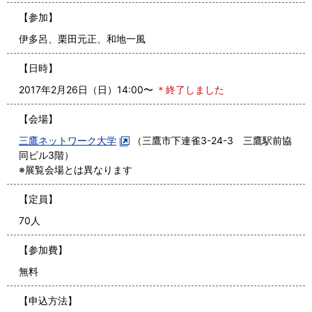
【参加】
伊多呂、栗田元正、和地一風
【日時】
2017年2月26日（日）14:00〜
＊終了しました
【会場】
三鷹ネットワーク大学
（三鷹市下連雀3-24-3 三鷹駅前協
同ビル3階）
※展覧会場とは異なります
【定員】
70人
【参加費】
無料
【申込方法】