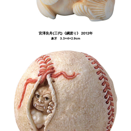
宮澤良舟(三代)《綱渡り》 2012年
象牙 3.3×4×2.9cm