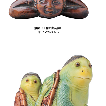
無銘《丁髷の曲芸師》
木 5×7.5×3.4cm