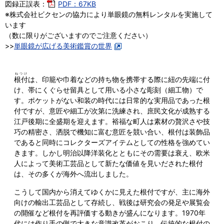
図録正誤表：
PDF：67KB
※株式会社ビクセンの協力により単眼鏡の無料レンタルを実施して
います
（数に限りがございますのでご注意ください）
>>
単眼鏡が広げる美術鑑賞の世界
ねつけ
根付
は、印籠や巾着などの持ち物を携帯する際に紐の先端に付
け、帯にくぐらせ留具として用いる小さな彫刻（細工物）で
す。ポケットがない和装の時代には日常的な実用品であった根
付ですが、意匠や細工が次第に洗練され、庶民文化が成熟する
江戸後期に全盛期を迎えます。裕福な町人は素材の贅沢さや技
巧の精密さ、洒脱で機知に富む意匠を競い合い、根付は装飾品
であると同時にコレクターズアイテムとしての性格を強めてい
きます。しかし明治以降洋装化とともにその需要は衰え、欧米
人によって美術工芸品として新たな価値を見いだされた根付
は、その多くが海外へ流出しました。
こうして国内から消えてゆくかに見えた根付ですが、主に海外
向けの輸出工芸品として存続し、戦後は研究会の発足や展覧会
の開催など根付を再評価する動きが盛んになります。1970年
代には作り手の側で大きな意識改革がおこり、伝統的な根付の