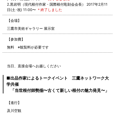
2.黒岩明（現代根付作家・国際根付彫刻会会長） 2017年2月11
日(土･祝) 11:00〜
＊終了しました
【会場】
三鷹市美術ギャラリー 展示室
【参加費】
無料 ※観覧料が必要です
当日、直接会場へお越しください
■出品作家によるトークイベント 三鷹ネットワーク大
学共催
「当世根付師勢揃〜古くて新しい根付の魅力発見〜」
【進行】
及川空観