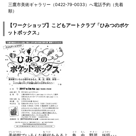
三鷹市美術ギャラリー（0422-79-0033）へ電話予約（先着
順）
【ワークショップ】こどもアートクラブ「ひみつのポケ
ットボックス」
びじゅつかん
ねつけ
とり
むし
やさい
ようかい
美術館
でいろんな
根付
をみるよ。
鳥
、
虫
、
野菜
、
妖怪
･･･