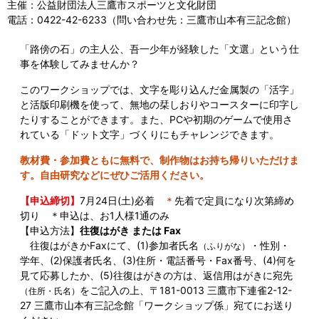
主催：公益財団法人三鷹市スポーツと文化財団
電話：0422-42-6233（問い合わせ先：三鷹市山本有三記念館）
「路傍の石」の主人公、吾一少年が経験した「文選」という仕
事を体験してみませんか？
このワークショップでは、文字を彫り込んだ金属製の「活字」
と活版印刷機を使って、無地の栞しおりやコースターに印字し
たりすることができます。また、PCや初期のゲームで使用さ
れている「ドット文字」づくりにもチャレンジできます。
教材費・参加費ともに無料で、制作物はお持ち帰りいただけま
す。自由研究などにぜひご活用ください。
【申込締切】
7月24日(土)必着
＊
先着で定員になり次第締め
切り ＊申込は、お1人様1通のみ
【申込方法】
往復はがき または Fax
往復はがきかFaxにて、(1)参加者氏名
・性別・
（ふりがな）
学年、(2)保護者氏名、(3)住所・電話番号・Fax番号、(4)何を
見て応募したか、(5)往復はがきの方は、返信用はがきに宛先
をご記入の上、〒181-0013 三鷹市下連雀2-12-
（住所・氏名）
27 三鷹市山本有三記念館「ワークショップ係」宛てにお送り