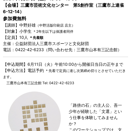
【会場】三鷹市芸術文化センター 第5創作室（三鷹市上連雀
6-12-14）
参加費無料
【講師】中野好雄
（中野活版印刷店 店主）
【対象】小学生
＊2年生以下は保護者同伴
【定員】10人
＊先着順
主催：公益財団法人三鷹市スポーツと文化財団
電話：0422-42-6233（問い合わせ先：三鷹市山本有三記念館）
【申込期間】6月11日（火）午前10:00から開催日当日の正午まで
【申込方法】電話予約
＊先着で定員に達し次第締め切りとさせていただき
ます。
三鷹市山本有三記念館 Tel: 0422-42-6233
「路傍の石」の主人公、吾一
少年が経験した「文選」とい
う仕事を体験してみません
か？
このワークショップでは、文