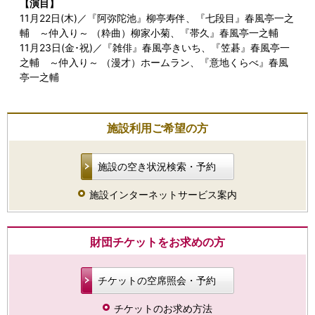
【演目】
11月22日(木)／『阿弥陀池』柳亭寿伴、『七段目』春風亭一之
輔 ～仲入り～ （粋曲）柳家小菊、『帯久』春風亭一之輔
11月23日(金･祝)／『雑俳』春風亭きいち、『笠碁』春風亭一
之輔 ～仲入り～ （漫才）ホームラン、『意地くらべ』春風
亭一之輔
施設利用ご希望の方
施設の空き状況検索・予約
施設インターネットサービス案内
財団チケットをお求めの方
チケットの空席照会・予約
チケットのお求め方法