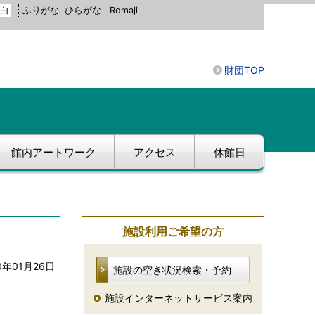
白
ふりがな
ひらがな
Romaji
財団TOP
館内アートワーク
アクセス
休館日
施設利用ご希望の方
0年01月26日
施設の空き状況検索・予約
施設インターネットサービス案内