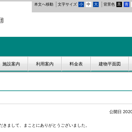
本文へ移動
文字サイズ
小
中
大
背景色
黒
青
施設案内
利用案内
料金表
建物平面図
公開日 202
ただきまして、まことにありがとうございました。