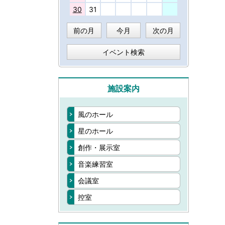
30
31
前の月
今月
次の月
イベント検索
施設案内
風のホール
星のホール
創作・展示室
音楽練習室
会議室
控室