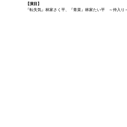
【演目】
『転失気』林家さく平、『青菜』林家たい平 ～仲入り～