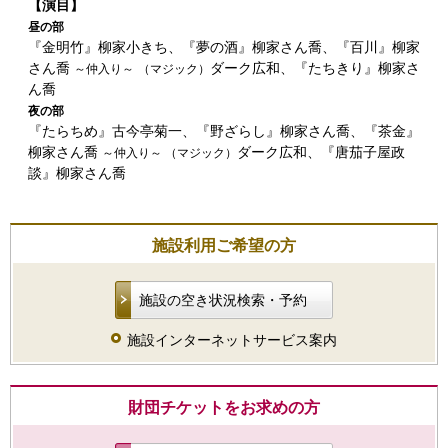
【演目】
昼の部
『金明竹』柳家小きち、『夢の酒』柳家さん喬、『百川』柳家
さん喬
ダーク広和、『たちきり』柳家さ
～仲入り～
（マジック）
ん喬
夜の部
『たらちめ』古今亭菊一、『野ざらし』柳家さん喬、『茶金』
柳家さん喬
ダーク広和、『唐茄子屋政
～仲入り～ （マジック）
談』柳家さん喬
施設利用ご希望の方
施設の空き状況検索・予約
施設インターネットサービス案内
財団チケットをお求めの方