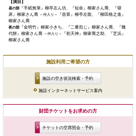
【演目】
『手紙無筆』柳亭左ん坊、『短命』柳家さん喬、『寝
昼の部
床』柳家さん喬
『壺算』柳亭左龍、『柳田格之進』
～仲入り～
柳家さん喬
『金明竹』柳家小きち、『二番煎じ』柳家さん喬、『幾
夜の部
代餅』柳家さん喬
『初天神』柳家喬之助、『芝浜』
～仲入り～
柳家さん喬
施設利用ご希望の方
施設の空き状況検索・予約
施設インターネットサービス案内
財団チケットをお求めの方
チケットの空席照会・予約