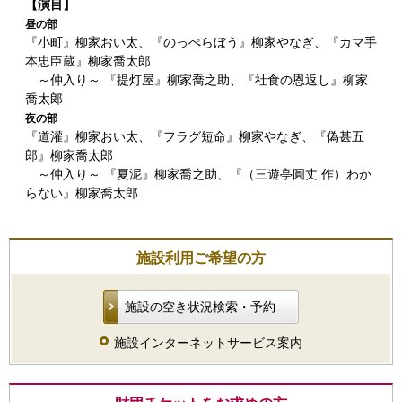
【演目】
昼の部
『小町』柳家おい太、『のっぺらぼう』柳家やなぎ、『カマ手
本忠臣蔵』柳家喬太郎
～仲入り～ 『提灯屋』柳家喬之助、『社食の恩返し』柳家
喬太郎
夜の部
『道灌』柳家おい太、『フラグ短命』柳家やなぎ、『偽甚五
郎』柳家喬太郎
～仲入り～ 『夏泥』柳家喬之助、『（三遊亭圓丈 作）わか
らない』柳家喬太郎
施設利用ご希望の方
施設の空き状況検索・予約
施設インターネットサービス案内