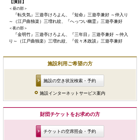
【演目】
＜昼の部＞
『転失気』三遊亭けろよん、『短命』三遊亭兼好 ～仲入り
～（江戸曲独楽）三増れ紋、『へっつい幽霊』三遊亭兼好
＜夜の部＞
『金明竹』三遊亭けろよん、『三年目』三遊亭兼好 ～仲入
り～（江戸曲独楽）三増れ紋、『佐々木政談』三遊亭兼好
施設利用ご希望の方
施設の空き状況検索・予約
施設インターネットサービス案内
財団チケットをお求めの方
チケットの空席照会・予約