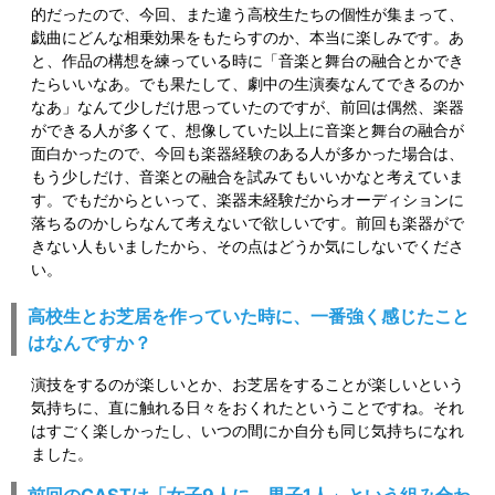
的だったので、今回、また違う高校生たちの個性が集まって、
戯曲にどんな相乗効果をもたらすのか、本当に楽しみです。あ
と、作品の構想を練っている時に「音楽と舞台の融合とかでき
たらいいなあ。でも果たして、劇中の生演奏なんてできるのか
なあ」なんて少しだけ思っていたのですが、前回は偶然、楽器
ができる人が多くて、想像していた以上に音楽と舞台の融合が
面白かったので、今回も楽器経験のある人が多かった場合は、
もう少しだけ、音楽との融合を試みてもいいかなと考えていま
す。でもだからといって、楽器未経験だからオーディションに
落ちるのかしらなんて考えないで欲しいです。前回も楽器がで
きない人もいましたから、その点はどうか気にしないでくださ
い。
高校生とお芝居を作っていた時に、一番強く感じたこと
はなんですか？
演技をするのが楽しいとか、お芝居をすることが楽しいという
気持ちに、直に触れる日々をおくれたということですね。それ
はすごく楽しかったし、いつの間にか自分も同じ気持ちになれ
ました。
前回のCASTは「女子9人に、男子1人」という組み合わ