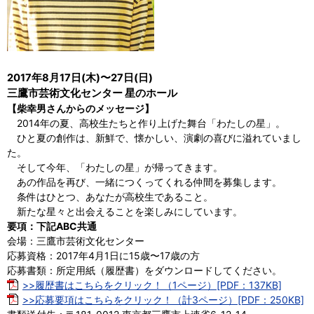
2017年8月17日(木)〜27日(日)
三鷹市芸術文化センター 星のホール
【柴幸男さんからのメッセージ】
2014年の夏、高校生たちと作り上げた舞台「わたしの星」。
ひと夏の創作は、新鮮で、懐かしい、演劇の喜びに溢れていまし
た。
そして今年、「わたしの星」が帰ってきます。
あの作品を再び、一緒につくってくれる仲間を募集します。
条件はひとつ、あなたが高校生であること。
新たな星々と出会えることを楽しみにしています。
要項：下記ABC共通
会場：三鷹市芸術文化センター
応募資格：2017年4月1日に15歳〜17歳の方
応募書類：所定用紙（履歴書）をダウンロードしてください。
>>履歴書はこちらをクリック！（1ページ）[PDF：137KB]
>>応募要項はこちらをクリック！（計3ページ）[PDF：250KB]