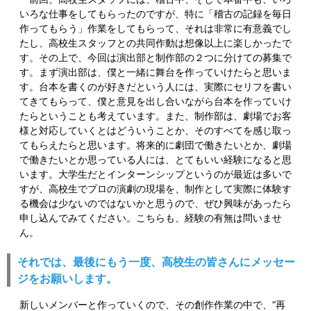
いろな仕事をしてもらったのですが、特に「稽古の記録を毎日
作ってもらう」作業をしてもらって、それは非常に有意義でし
たし、高校生スタッフとの共同作動は想像以上に楽しかったで
す。その上で、今回は演出部と制作部の２つに分けての募集で
す。まず演出部は、僕と一緒に舞台を作っていけたらと思いま
す。台本を書くのが好きだという人には、実際にセリフを書い
てきてもらって、僕と意見を出し合いながら台本を作っていけ
たらということも考えています。また、制作部は、劇場でお客
様と対応していくとはどういうことか、そのすべてを感じ取っ
てもらえたらと思います。将来的に劇団で働きたいとか、劇場
で働きたいとか思っている人には、とてもいい経験になると思
います。大学生だとインターンシップというのが最近は多いで
すが、高校生でプロの演劇の現場を、制作として実際に体験す
る機会は少ないのではないかと思うので、ぜひ興味があったら
申し込んでみてください。こちらも、経験の有無は問いませ
ん。
それでは、最後にもう一度、高校生の皆さんにメッセー
ジをお願いします。
新しいメンバーと作っていくので、その創作作業の中で、“再