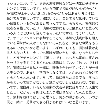
ィションにおいても、過去の演技経験などは一切気にせずチャ
レンジしてほしいです。だから“個性が強い方がいいのかな”と
か“演技が上手い人が選ばれるのかな”とかはあまり考えずに、
受けてみて欲しいです。逆にいうと、自分でまだ気付いていな
い個性というものがあると思うんですね。もちろん、将来的に
役者を目指していたり、演劇の世界にもっと触れたいと思って
いる人にはぜひ申し込んでもらいたいですね。そういった人
は、オーディションに参加することで、本気で演劇に取り組ん
でいる同世代の人がこんなにいるんだなと、大きな刺激をもら
えるのではないかと思います。いずれにしても、演技経験があ
る人もない人も、少しでも興味が湧いたり、気になったりした
ら、どうぞチャレンジしてほしいです。もちろん事前に渡され
たセリフを覚えてくるくらいの準備はしておいて欲しいですけ
ど、実際には当日私と一緒に、呼吸を合わせていくことが一番
大事なので、あまり「準備をしなくては」とか思わずに受けて
もらえたらと思います。そして、仮に落ちた場合でも、落ちた
からといって実力がないとか魅力がないとかは思わないで欲し
いです。僕自身、いろんな演劇の大会や賞に落ちてきた人生で
したし、だから、今回はたまたま選ばれなかったんだと思っ
て、演劇を続けて欲しいと思うし、何かの縁があって、いつか
僕と一緒に、芝居ができる日があればいいなと思います。