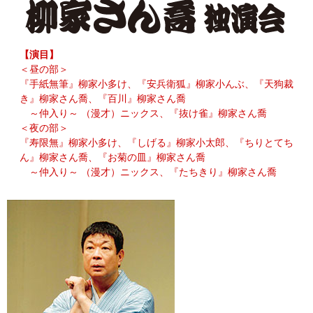
【演目】
＜昼の部＞
『手紙無筆』柳家小多け、『安兵衛狐』柳家小んぶ、『天狗裁
き』柳家さん喬、『百川』柳家さん喬
～仲入り～ （漫才）ニックス、『抜け雀』柳家さん喬
＜夜の部＞
『寿限無』柳家小多け、『しげる』柳家小太郎、『ちりとてち
ん』柳家さん喬、『お菊の皿』柳家さん喬
～仲入り～ （漫才）ニックス、『たちきり』柳家さん喬