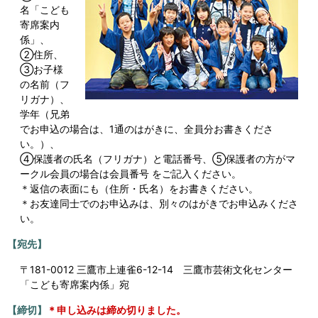
名「こども
寄席案内
係」、
②住所、
③お子様
の名前（フ
リガナ）、
学年（兄弟
でお申込の場合は、1通のはがきに、全員分お書きくださ
い。）、
④保護者の氏名（フリガナ）と電話番号、⑤保護者の方がマ
ークル会員の場合は会員番号 をご記入ください。
＊返信の表面にも（住所・氏名）をお書きください。
＊お友達同士でのお申込みは、別々のはがきでお申込みくださ
い。
【宛先】
〒181-0012 三鷹市上連雀6-12-14 三鷹市芸術文化センター
「こども寄席案内係」宛
【締切】
＊申し込みは締め切りました。