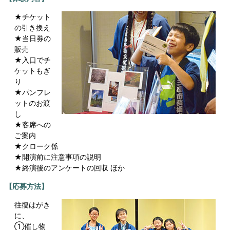
★チケット
の引き換え
★当日券の
販売
★入口でチ
ケットもぎ
り
★パンフレ
ットのお渡
し
★客席への
ご案内
★クローク係
★開演前に注意事項の説明
★終演後のアンケートの回収 ほか
【応募方法】
往復はがき
に、
①催し物