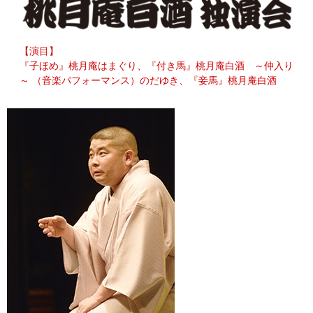
【演目】
『子ほめ』桃月庵はまぐり、『付き馬』桃月庵白酒 ～仲入り
～ （音楽パフォーマンス）のだゆき、『妾馬』桃月庵白酒