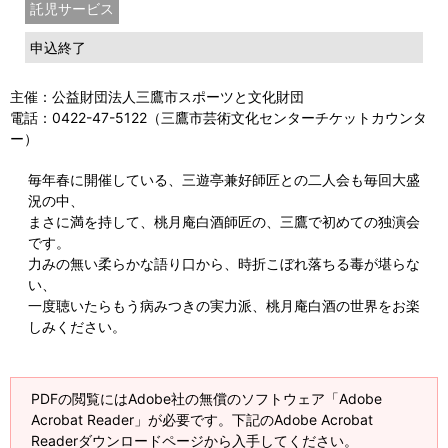
託児サービス
申込終了
主催：公益財団法人三鷹市スポーツと文化財団
電話：0422-47-5122（三鷹市芸術文化センターチケットカウンタ
ー）
毎年春に開催している、三遊亭兼好師匠との二人会も毎回大盛
況の中、
まさに満を持して、桃月庵白酒師匠の、三鷹で初めての独演会
です。
力みの無い柔らかな語り口から、時折こぼれ落ちる毒が堪らな
い、
一度聴いたらもう病みつきの実力派、桃月庵白酒の世界をお楽
しみください。
PDFの閲覧にはAdobe社の無償のソフトウェア「Adobe
Acrobat Reader」が必要です。下記のAdobe Acrobat
Readerダウンロードページから入手してください。