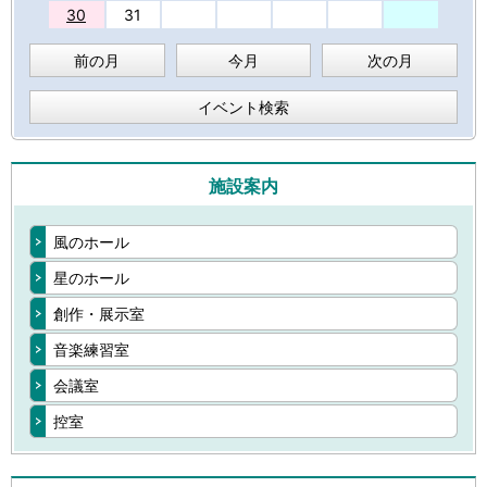
30
31
前の月
今月
次の月
イベント検索
施設案内
風のホール
星のホール
創作・展示室
音楽練習室
会議室
控室