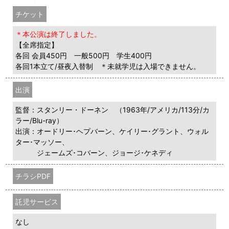
チケット
＊本公演は終了しました。
【全席指定】
各回 会員450円 一般500円 学生400円
各回1本立て/昼夜入替制 ＊未就学児は入場できません。
出演
監督：スタンリー・ドーネン （1963年/アメリカ/113分/カ
ラー/Blu-ray）
出演：オードリー･ヘプバーン、ケイリー･グラント、ウォル
ター･マッソー、
ジェームズ･コバーン、ジョージ･ケネディ
チラシPDF
託児サービス
なし