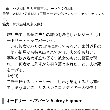
主催：公益財団法人三鷹市スポーツと文化財団
電話：0422-47-5122（三鷹市芸術文化センターチケットカウンタ
ー）
協力：株式会社東京現像所
旅行先で、富豪の夫との離婚を決意したレジーナ（オ
ードリー・ヘップバーン）。
しかし彼女がパリの自宅に戻ってみると、家財道具の
一切が部屋から持ち出されており、夫の姿も無い。
事態が飲み込めず立ち尽くす彼女のもとに警官が現
れ、「何者かに列車から突き落とされた」と、夫の死
を告げる。
やがて……。
二転三転するストーリーに、思わず息をするのも忘れ
てしまうほどの、サスペンスコメディの一大傑作！
オードリー・ヘプバーン
Audrey Hepburn
1929年5月4日、ベルギー生まれ。イギリスで数本の映画に出