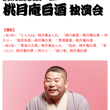
【演目】
『たらちね』桃月庵あられ、『錦の袈裟』桃月庵白酒 ～仲
＜昼の部＞
入り～ 『粗忽長屋』桃月庵白酒、『禁酒番屋』桃月庵白酒
『黄金の大黒』桃月庵あられ、『短命』桃月庵白酒、『首
＜夜の部＞
ったけ』桃月庵白酒 ～仲入り～ 『抜け雀』桃月庵白酒