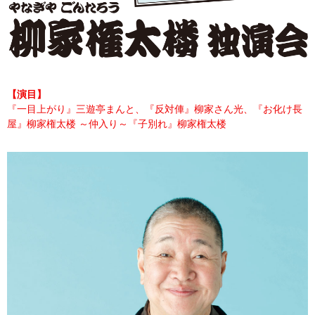
【演目】
『一目上がり』三遊亭まんと、『反対俥』柳家さん光、『お化け長
屋』柳家権太楼 ～仲入り～『子別れ』柳家権太楼