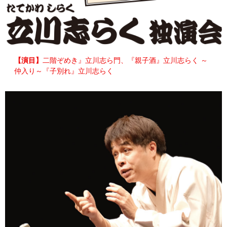
【演目】
二階ぞめき』立川志ら門、『親子酒』立川志らく ～
仲入り～『子別れ』立川志らく