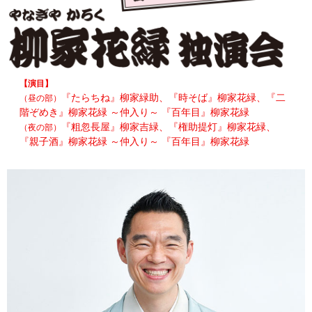
【演目】
『たらちね』柳家緑助、『時そば』柳家花緑、『二
（昼の部）
階ぞめき』柳家花緑 ～仲入り～ 『百年目』柳家花緑
『粗忽長屋』柳家吉緑、『権助提灯』柳家花緑、
（夜の部）
『親子酒』柳家花緑 ～仲入り～ 『百年目』柳家花緑