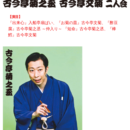
【演目】
『出来心』入船亭扇ぱい、『お菊の皿』古今亭文菊、『酢豆
腐』古今亭菊之丞 ～仲入り～ 『短命』古今亭菊之丞、『棒
鱈』古今亭文菊