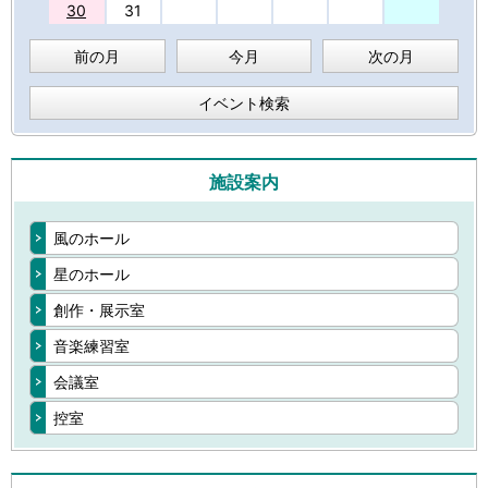
30
31
前の月
今月
次の月
イベント検索
施設案内
風のホール
星のホール
創作・展示室
音楽練習室
会議室
控室