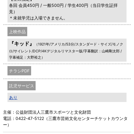
各回 会員450円 / 一般500円 / 学生400円（当日学生証拝
見）
＊未就学児は入場できません。
上映作品
『キッド』
（1921年/アメリカ/53分/スタンダード・サイズ/モノク
ロ/サイレント/DCP/4Kデジタルリマスター版/字幕翻訳：山崎剛太郎 /
字幕補足：大野裕之）
チラシPDF
託児サービス
あり
主催：公益財団法人三鷹市スポーツと文化財団
電話：0422-47-5122（三鷹市芸術文化センターチケットカウンタ
ー）