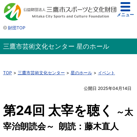
メニュー
財団TOP
三鷹市芸術文化センター 星のホール
TOP
三鷹市芸術文化センター
星のホール
イベント
公開日 2025年04月14日
第24回 太宰を聴く
～太
宰治朗読会～ 朗読：藤木直人