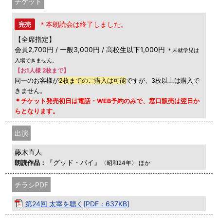
チケット
＊本朗読会は終了しました。
完売
【全席指定】
会員2,700円 / 一般3,000円 / 高校生以下1,000円
＊未就学児は
入場できません。
【お1人様 2枚まで】
同一のお客様が
2枚までのご購入は可能
ですが、3枚以上は購入で
きません。
＊チケット発売初日は電話・WEB予約のみで、窓口販売は翌日か
らとなります。
出演
藤木直人
『グッド・バイ』
朗読作品：
〈昭和24年〉 ほか
チラシPDF
第24回 太宰を聴く[PDF：637KB]