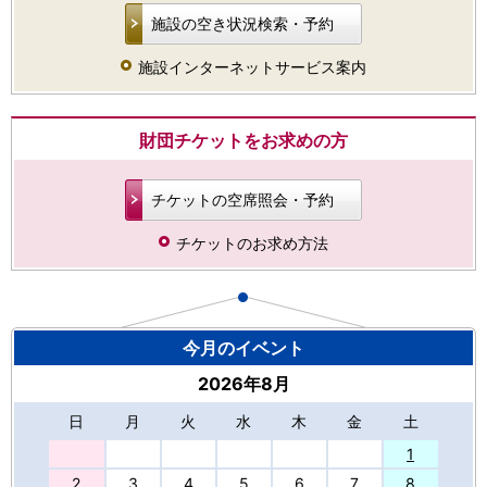
施設の空き状況検索・予約
施設インターネットサービス案内
財団チケットをお求めの方
チケットの空席照会・予約
チケットのお求め方法
今月のイベント
2026年8月
日
月
火
水
木
金
土
27
1
2
3
4
5
6
7
8