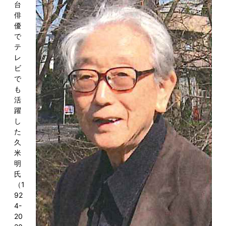
台
俳
優
で
テ
レ
ビ
で
も
活
躍
し
た
久
米
明
氏
（1
92
4-
20