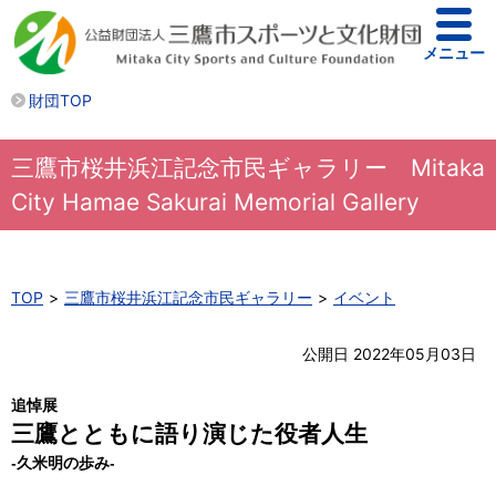
メニュー
財団TOP
三鷹市桜井浜江記念市民ギャラリー Mitaka
City Hamae Sakurai Memorial Gallery
TOP
三鷹市桜井浜江記念市民ギャラリー
イベント
公開日 2022年05月03日
追悼展
三鷹とともに語り演じた役者人生
-久米明の歩み-