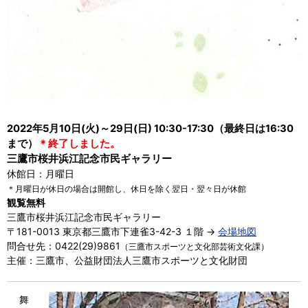
2022年5月10日(火)～29日(日) 10:30-17:30（最終日は16:30
まで）
＊終了しました。
三鷹市桜井浜江記念市民ギャラリー
休館日：月曜日
＊月曜日が休日の場合は開館し、休日を除く翌日・翌々日が休館
観覧無料
三鷹市桜井浜江記念市民ギャラリー
〒181-0013 東京都三鷹市下連雀3-42-3 １階 →
会場地図
問合せ先：0422(29)9861
（三鷹市スポーツと文化部芸術文化課）
主催：三鷹市、公益財団法人三鷹市スポーツと文化財団
舞