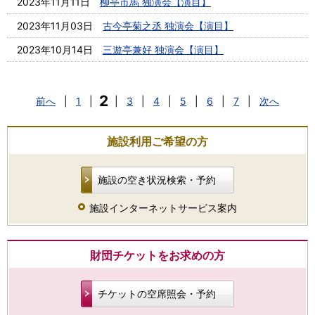
2023年11月11日
柳亭市馬 独演会【演目】
2023年11月03日
古今亭菊之丞 独演会【演目】
2023年10月14日
三遊亭兼好 独演会【演目】
2
前へ
|
1
|
|
3
|
4
|
5
|
6
|
7
|
次へ
施設利用ご希望の方
施設の空き状況検索・予約
施設インターネットサービス案内
財団チケットをお求めの方
チケットの空席照会・予約