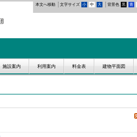
本文へ移動
文字サイズ
小
中
大
背景色
黒
青
施設案内
利用案内
料金表
建物平面図