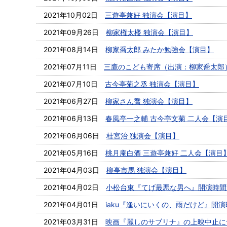
2021年10月02日
三遊亭兼好 独演会【演目】
2021年09月26日
柳家権太楼 独演会【演目】
2021年08月14日
柳家喬太郎 みたか勉強会【演目】
2021年07月11日
三鷹のこども寄席（出演：柳家喬太郎
2021年07月10日
古今亭菊之丞 独演会【演目】
2021年06月27日
柳家さん喬 独演会【演目】
2021年06月13日
春風亭一之輔 古今亭文菊 二人会【演
2021年06月06日
桂宮治 独演会【演目】
2021年05月16日
桃月庵白酒 三遊亭兼好 二人会【演目
2021年04月03日
柳亭市馬 独演会【演目】
2021年04月02日
小松台東『てげ最悪な男へ』開演時間
2021年04月01日
iaku『逢いにいくの、雨だけど』開
2021年03月31日
映画『麗しのサブリナ』の上映中止に