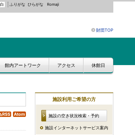
白
ふりがな
ひらがな
Romaji
財団TOP
館内アートワーク
アクセス
休館日
施設利用ご希望の方
RSS
Atom
施設の空き状況検索・予約
施設インターネットサービス案内