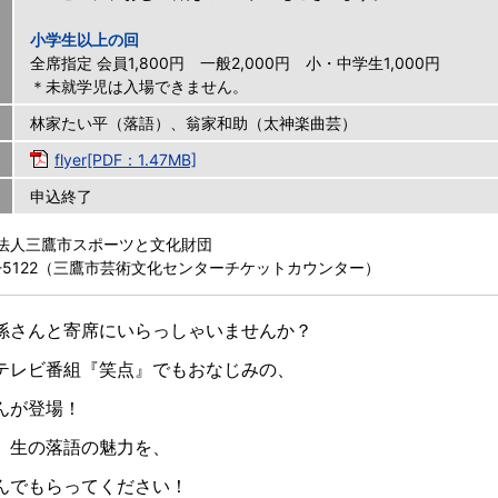
小学生以上の回
全席指定 会員1,800円 一般2,000円 小・中学生1,000円
＊未就学児は入場できません。
林家たい平（落語）、翁家和助（太神楽曲芸）
flyer[PDF：1.47MB]
申込終了
法人三鷹市スポーツと文化財団
47-5122（三鷹市芸術文化センターチケットカウンター）
孫さんと寄席にいらっしゃいませんか？
テレビ番組『笑点』でもおなじみの、
んが登場！
、生の落語の魅力を、
んでもらってください！