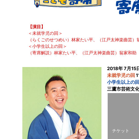
【演目】
＜未就学児の回＞
（らくごのせつめい）林家たい平、（江戸太神楽曲芸）
＜小学生以上の回＞
（寄席解説）林家たい平、（江戸太神楽曲芸）翁家和助 
2018年 7月15
未就学児の回
1
小学生以上の
三鷹市芸術文化
チケット