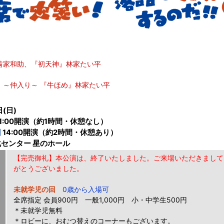
翁家和助、『初天神』林家たい平
～仲入り～ 『牛ほめ』林家たい平
日(日)
1:00開演（約1時間・休憩なし）
回
14:00開演（約2時間・休憩あり）
センター 星のホール
【完売御礼】本公演は、終了いたしました。ご来場いただきまして
がとうございました。
未就学児の回
0歳から入場可
全席指定 会員900円 一般1,000円 小・中学生500円
＊未就学児無料
＊ロビーに、おむつ替えのコーナーもございます。