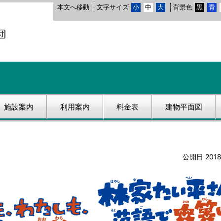
本文へ移動
文字サイズ
小
中
大
背景色
黒
青
施設案内
利用案内
料金表
建物平面図
公開日 201