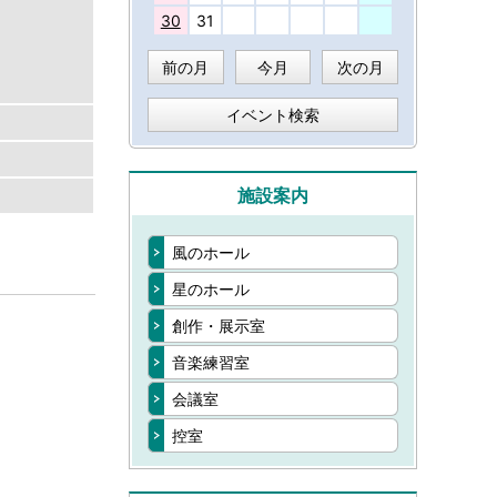
30
31
前の月
今月
次の月
イベント検索
施設案内
風のホール
星のホール
創作・展示室
音楽練習室
会議室
控室